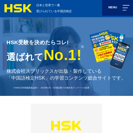
日本と世界で一番
MENU
受けられている中国語検定
HSK受験を決めたらコレ!
※
No.1!
選ばれて
株式会社スプリックスが出版・製作している
「中国語検定HSK」の学習コンテンツ総合サイトです。
※HSK日本実施委員会調べ 2023年2月・3月期試験での無作為アンケートの結果